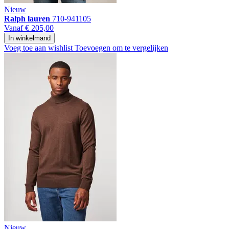
Nieuw
Ralph lauren
710-941105
Vanaf
€ 205,00
In winkelmand
Voeg toe aan wishlist
Toevoegen om te vergelijken
Nieuw