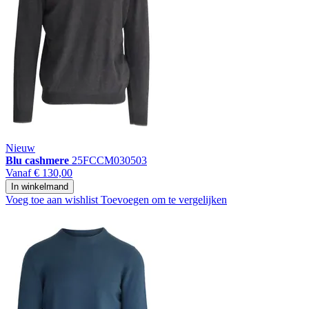
Nieuw
Blu cashmere
25FCCM030503
Vanaf
€ 130,00
In winkelmand
Voeg toe aan wishlist
Toevoegen om te vergelijken