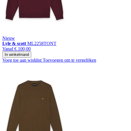
Nieuw
Lyle & scott
ML2258TONT
Vanaf
€ 100,00
In winkelmand
Voeg toe aan wishlist
Toevoegen om te vergelijken