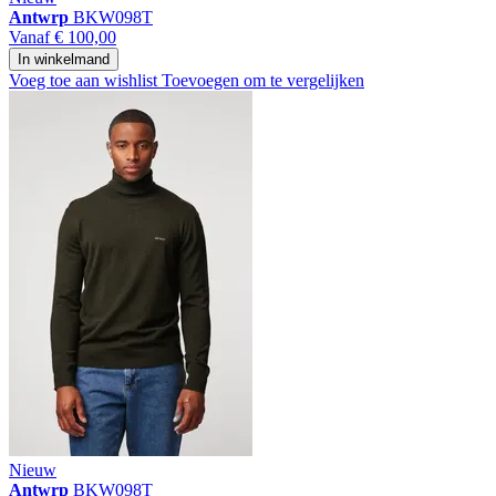
Antwrp
BKW098T
Vanaf
€ 100,00
In winkelmand
Voeg toe aan wishlist
Toevoegen om te vergelijken
Nieuw
Antwrp
BKW098T