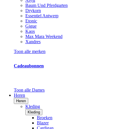
Alysi
Baum Und Pferdgarten
Drykorn
Essentiel Antwerp
Etonic
Gigue
Kaos
Max Mara Weekend
Xandres
Toon alle merken
Cadeaubonnen
Toon alle Dames
Heren
Heren
Kleding
Kleding
Broeken
Blazer
Cardigan