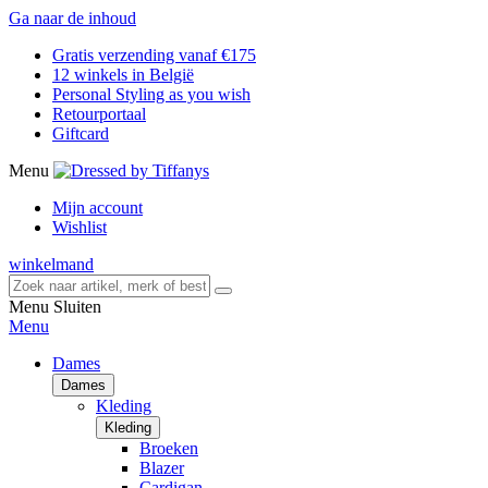
Ga naar de inhoud
Gratis verzending vanaf €175
12 winkels in België
Personal Styling as you wish
Retourportaal
Giftcard
Menu
Mijn account
Wishlist
winkelmand
Menu
Sluiten
Menu
Dames
Dames
Kleding
Kleding
Broeken
Blazer
Cardigan