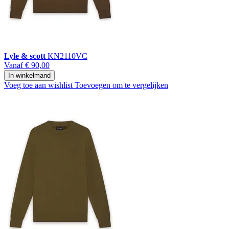
Lyle & scott
KN2110VC
Vanaf
€ 90,00
In winkelmand
Voeg toe aan wishlist
Toevoegen om te vergelijken