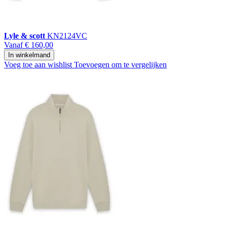
Lyle & scott
KN2124VC
Vanaf
€ 160,00
In winkelmand
Voeg toe aan wishlist
Toevoegen om te vergelijken