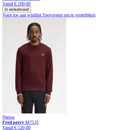
Vanaf
€ 100,00
In winkelmand
Voeg toe aan wishlist
Toevoegen om te vergelijken
Nieuw
Fred perry
M7535
Vanaf
€ 120,00