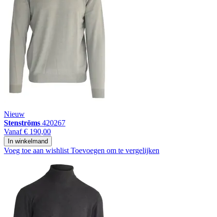
Nieuw
Stenströms
420267
Vanaf
€ 190,00
In winkelmand
Voeg toe aan wishlist
Toevoegen om te vergelijken