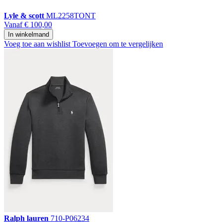
Lyle & scott
ML2258TONT
Vanaf
€ 100,00
In winkelmand
Voeg toe aan wishlist
Toevoegen om te vergelijken
Ralph lauren
710-P06234