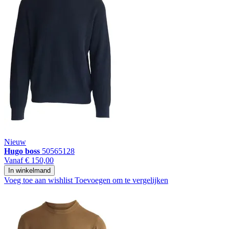
Nieuw
Hugo boss
50565128
Vanaf
€ 150,00
In winkelmand
Voeg toe aan wishlist
Toevoegen om te vergelijken