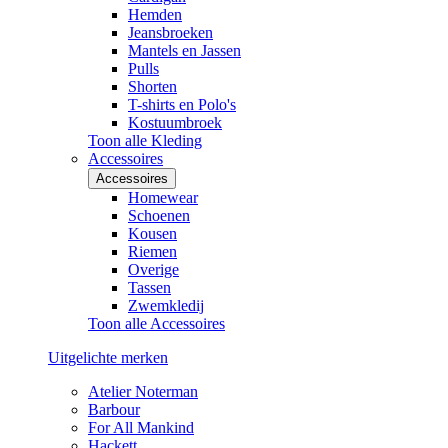
Hemden
Jeansbroeken
Mantels en Jassen
Pulls
Shorten
T-shirts en Polo's
Kostuumbroek
Toon alle Kleding
Accessoires
Accessoires
Homewear
Schoenen
Kousen
Riemen
Overige
Tassen
Zwemkledij
Toon alle Accessoires
Uitgelichte merken
Atelier Noterman
Barbour
For All Mankind
Hackett