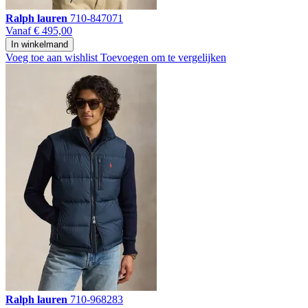
Ralph lauren
710-847071
Vanaf
€ 495,00
In winkelmand
Voeg toe aan wishlist
Toevoegen om te vergelijken
Ralph lauren
710-968283