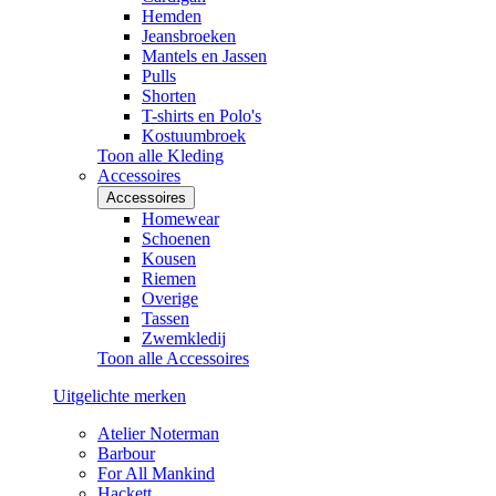
Hemden
Jeansbroeken
Mantels en Jassen
Pulls
Shorten
T-shirts en Polo's
Kostuumbroek
Toon alle Kleding
Accessoires
Accessoires
Homewear
Schoenen
Kousen
Riemen
Overige
Tassen
Zwemkledij
Toon alle Accessoires
Uitgelichte merken
Atelier Noterman
Barbour
For All Mankind
Hackett