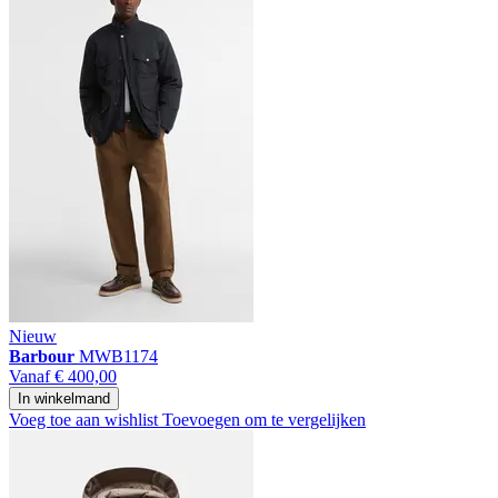
Nieuw
Barbour
MWB1174
Vanaf
€ 400,00
In winkelmand
Voeg toe aan wishlist
Toevoegen om te vergelijken