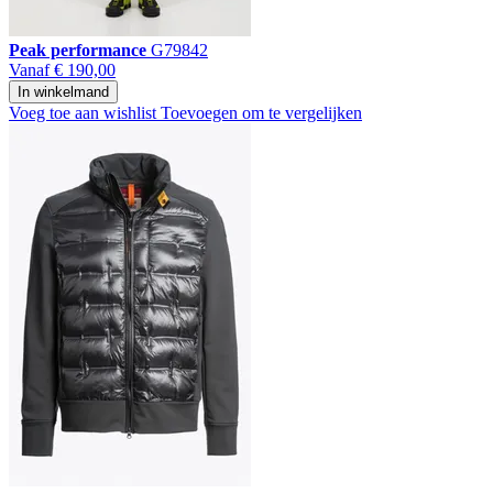
Peak performance
G79842
Vanaf
€ 190,00
In winkelmand
Voeg toe aan wishlist
Toevoegen om te vergelijken