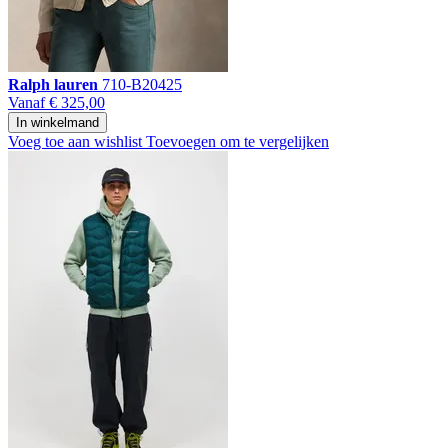
Ralph lauren
710-B20425
Vanaf
€ 325,00
In winkelmand
Voeg toe aan wishlist
Toevoegen om te vergelijken