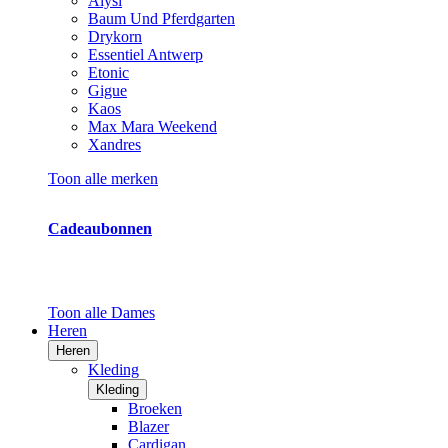
Alysi
Baum Und Pferdgarten
Drykorn
Essentiel Antwerp
Etonic
Gigue
Kaos
Max Mara Weekend
Xandres
Toon alle merken
Cadeaubonnen
Toon alle Dames
Heren
Heren
Kleding
Kleding
Broeken
Blazer
Cardigan