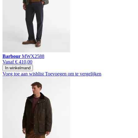
Barbour
MWX2588
Vanaf
€ 410,00
In winkelmand
Voeg toe aan wishlist
Toevoegen om te vergelijken