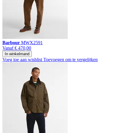
Barbour
MWX2591
Vanaf
€ 470,00
In winkelmand
Voeg toe aan wishlist
Toevoegen om te vergelijken