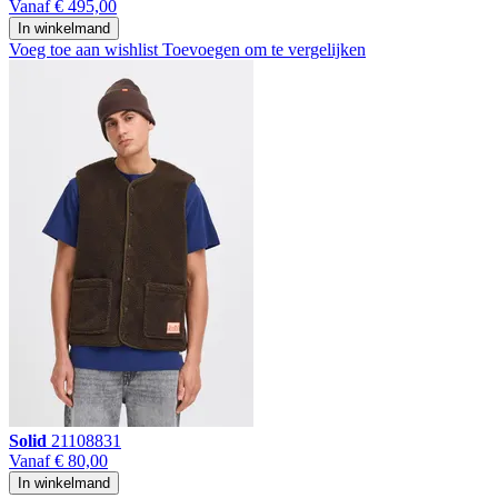
Vanaf
€ 495,00
In winkelmand
Voeg toe aan wishlist
Toevoegen om te vergelijken
Solid
21108831
Vanaf
€ 80,00
In winkelmand