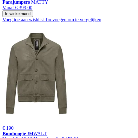
Parajumpers
MATTY
Vanaf
€ 399,00
In winkelmand
Voeg toe aan wishlist
Toevoegen om te vergelijken
€ 190
Bomboogie
JMWALT