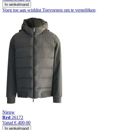
In winkelmand
Voeg toe aan wishlist
Toevoegen om te vergelijken
Nieuw
Rrd
26172
Vanaf
€ 400,00
In winkelmand