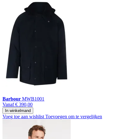
Barbour
MWB1001
Vanaf
€ 390,00
In winkelmand
Voeg toe aan wishlist
Toevoegen om te vergelijken