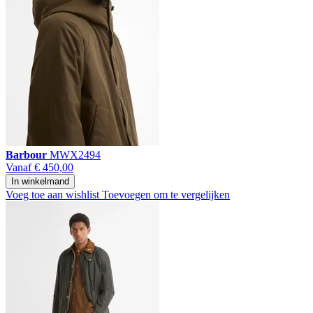
Barbour
MWX2494
Vanaf
€ 450,00
In winkelmand
Voeg toe aan wishlist
Toevoegen om te vergelijken