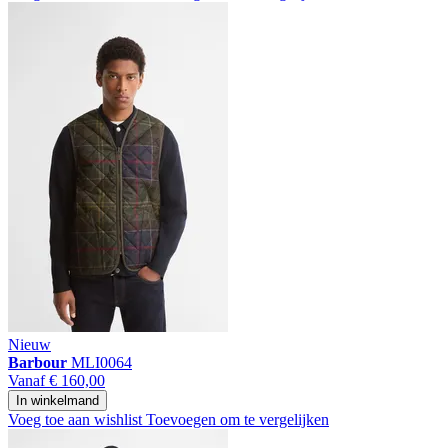
Nieuw
Barbour
MLI0064
Vanaf
€ 160,00
In winkelmand
Voeg toe aan wishlist
Toevoegen om te vergelijken