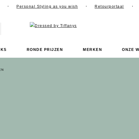
Personal Styling as you wish
Retourportaal
OKS
RONDE PRIJZEN
MERKEN
ONZE W
EN