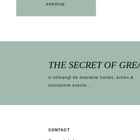
webshop.
THE SECRET OF GRE
U ontvangt de nieuwste trends, acties &
exclusieve events...
CONTACT