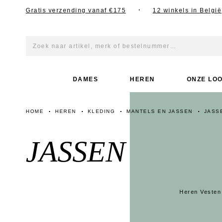
Gratis verzending vanaf €175
12 winkels in België
p TikTok
DAMES
HEREN
ONZE LO
HOME
HEREN
KLEDING
MANTELS EN JASSEN
JASS
JASSEN
Heren Vesten