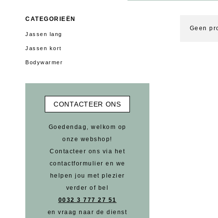
CATEGORIEËN
Geen pr
Jassen lang
Jassen kort
Bodywarmer
CONTACTEER ONS
Goedendag, welkom op
onze webshop!
Contacteer ons via het
contactformulier en we
helpen jou met plezier
verder of bel
0032 3 777 27 51
en vraag naar de dienst