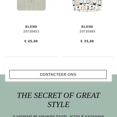
BLEND
BLEND
20720631
20720585
€ 45,00
€ 35,00
CONTACTEER ONS
THE SECRET OF GREAT
STYLE
U ontvangt de nieuwste trends, acties & exclusieve