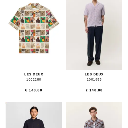
Mantels 
T-Shirts E
Pulls
Kostuumb
Rokken
Toon alle
Shorten
T-Shirts E
Toon alle
LES DEUX
LES DEUX
1002280
1001853
€ 140,00
€ 140,00