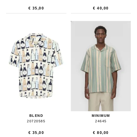
€ 35,00
€ 40,00
BLEND
MINIMUM
20720585
24645
€ 35,00
€ 80,00