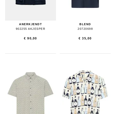
ANERKJENDT
BLEND
902255 AKJESPER
20720698
€ 90,00
€ 35,00