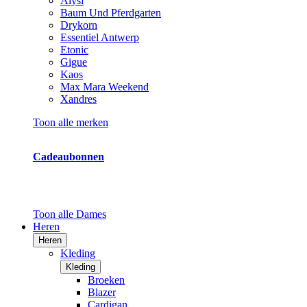
Alysi
Baum Und Pferdgarten
Drykorn
Essentiel Antwerp
Etonic
Gigue
Kaos
Max Mara Weekend
Xandres
Toon alle merken
Cadeaubonnen
Toon alle Dames
Heren
Heren
Kleding
Kleding
Broeken
Blazer
Cardigan