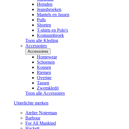
Hemden
Jeansbroeken
Mantels en Jassen
Pulls
Shorten
T-shirts en Polo's
Kostuumbroek
Toon alle Kleding
Accessoires
Accessoires
Homewear
Schoenen
Kousen
Riemen
Overige
Tassen
Zwemkledij
Toon alle Accessoires
Uitgelichte merken
Atelier Noterman
Barbour
For All Mankind
Hackett