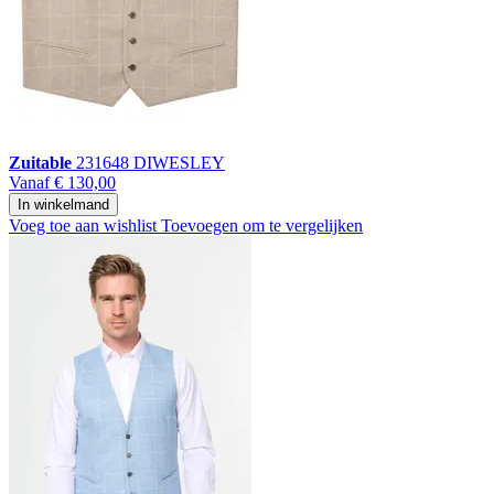
Zuitable
231648 DIWESLEY
Vanaf
€ 130,00
In winkelmand
Voeg toe aan wishlist
Toevoegen om te vergelijken