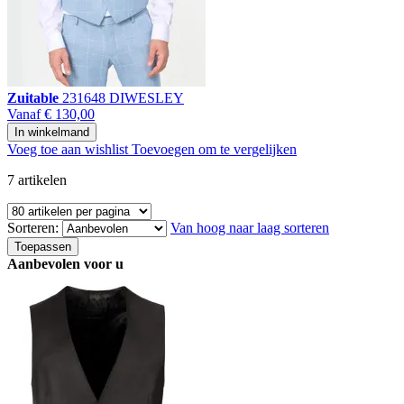
Zuitable
231648 DIWESLEY
Vanaf
€ 130,00
In winkelmand
Voeg toe aan wishlist
Toevoegen om te vergelijken
7
artikelen
Sorteren:
Van hoog naar laag sorteren
Toepassen
Aanbevolen voor u