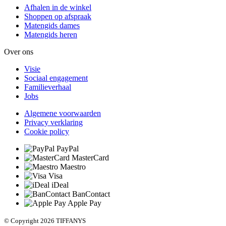
Afhalen in de winkel
Shoppen op afspraak
Matengids dames
Matengids heren
Over ons
Visie
Sociaal engagement
Familieverhaal
Jobs
Algemene voorwaarden
Privacy verklaring
Cookie policy
PayPal
MasterCard
Maestro
Visa
iDeal
BanContact
Apple Pay
© Copyright 2026 TIFFANYS