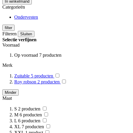
In winkelmand
Categorieën
Ondervesten
filter
Filteren
Sluiten
Selectie verfijnen
Voorraad
Op voorraad
7
producten
Merk
Zuitable
5
producten
Roy robson
2
producten
Minder
Maat
S
2
producten
M
6
producten
L
6
producten
XL
7
producten
XXL
1
product