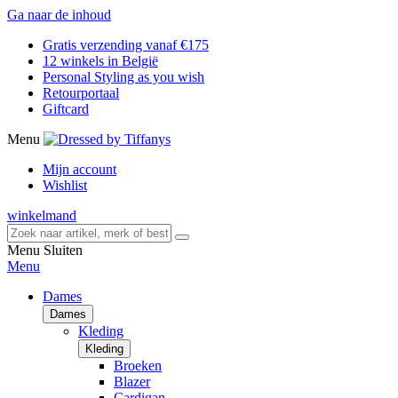
Ga naar de inhoud
Gratis verzending vanaf €175
12 winkels in België
Personal Styling as you wish
Retourportaal
Giftcard
Menu
Mijn account
Wishlist
winkelmand
Menu
Sluiten
Menu
Dames
Dames
Kleding
Kleding
Broeken
Blazer
Cardigan