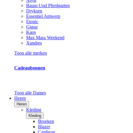
Alysi
Baum Und Pferdgarten
Drykorn
Essentiel Antwerp
Etonic
Gigue
Kaos
Max Mara Weekend
Xandres
Toon alle merken
Cadeaubonnen
Toon alle Dames
Heren
Heren
Kleding
Kleding
Broeken
Blazer
Cardigan