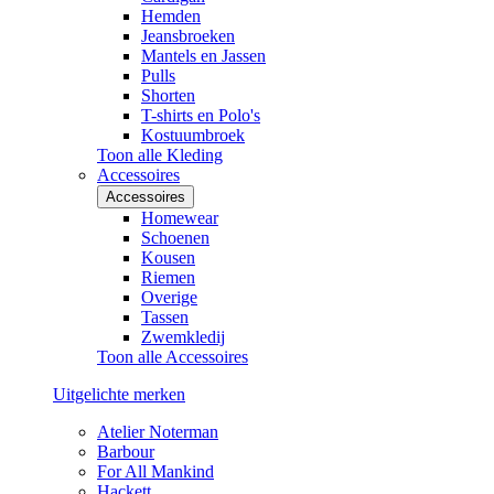
Hemden
Jeansbroeken
Mantels en Jassen
Pulls
Shorten
T-shirts en Polo's
Kostuumbroek
Toon alle Kleding
Accessoires
Accessoires
Homewear
Schoenen
Kousen
Riemen
Overige
Tassen
Zwemkledij
Toon alle Accessoires
Uitgelichte merken
Atelier Noterman
Barbour
For All Mankind
Hackett