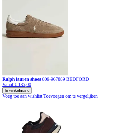
Ralph lauren shoes
809-967889 BEDFORD
Vanaf
€ 135,00
In winkelmand
Voeg toe aan wishlist
Toevoegen om te vergelijken