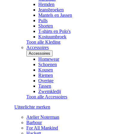
Hemden
Jeansbroeken
Mantels en Jassen
Pulls
Shorten
T-shirts en Polo's
Kostuumbroek
Toon alle Kleding
Accessoires
Accessoires
Homewear
Schoenen
Kousen
Riemen
Overige
Tassen
Zwemkledij
Toon alle Accessoires
Uitgelichte merken
Atelier Noterman
Barbour
For All Mankind
Hackett