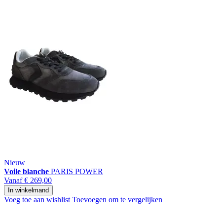
Nieuw
Voile blanche
PARIS POWER
Vanaf
€ 269,00
In winkelmand
Voeg toe aan wishlist
Toevoegen om te vergelijken