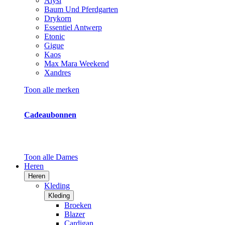
Alysi
Baum Und Pferdgarten
Drykorn
Essentiel Antwerp
Etonic
Gigue
Kaos
Max Mara Weekend
Xandres
Toon alle merken
Cadeaubonnen
Toon alle Dames
Heren
Heren
Kleding
Kleding
Broeken
Blazer
Cardigan