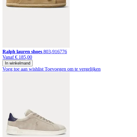
Ralph lauren shoes
803-916776
Vanaf
€ 185,00
In winkelmand
Voeg toe aan wishlist
Toevoegen om te vergelijken