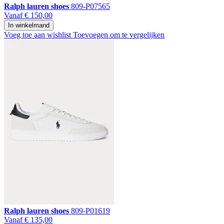
Ralph lauren shoes
809-P07565
Vanaf
€ 150,00
In winkelmand
Voeg toe aan wishlist
Toevoegen om te vergelijken
Ralph lauren shoes
809-P01619
Vanaf
€ 135,00