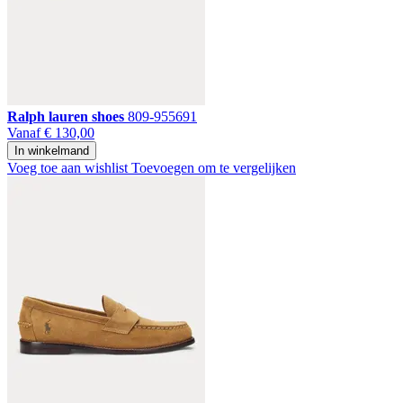
Ralph lauren shoes
809-955691
Vanaf
€ 130,00
In winkelmand
Voeg toe aan wishlist
Toevoegen om te vergelijken