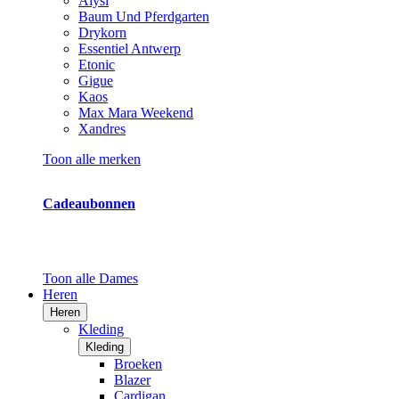
Alysi
Baum Und Pferdgarten
Drykorn
Essentiel Antwerp
Etonic
Gigue
Kaos
Max Mara Weekend
Xandres
Toon alle merken
Cadeaubonnen
Toon alle Dames
Heren
Heren
Kleding
Kleding
Broeken
Blazer
Cardigan