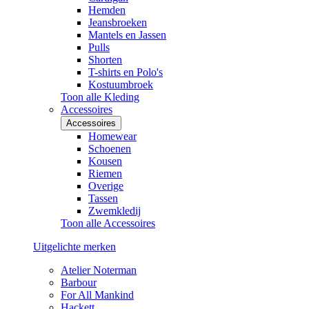
Hemden
Jeansbroeken
Mantels en Jassen
Pulls
Shorten
T-shirts en Polo's
Kostuumbroek
Toon alle Kleding
Accessoires
Accessoires
Homewear
Schoenen
Kousen
Riemen
Overige
Tassen
Zwemkledij
Toon alle Accessoires
Uitgelichte merken
Atelier Noterman
Barbour
For All Mankind
Hackett