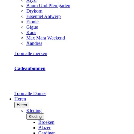
Alysi
Baum Und Pferdgarten
Drykorn
Essentiel Antwerp
Etonic
Gigue
Kaos
Max Mara Weekend
Xandres
Toon alle merken
Cadeaubonnen
Toon alle Dames
Heren
Heren
Kleding
Kleding
Broeken
Blazer
Cardigan