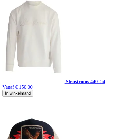
Stenströms
440154
Vanaf
€ 150,00
In winkelmand