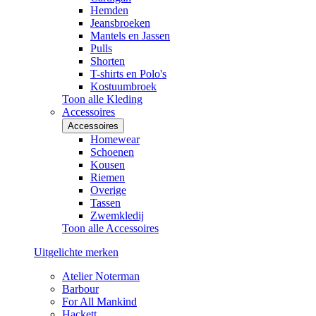
Hemden
Jeansbroeken
Mantels en Jassen
Pulls
Shorten
T-shirts en Polo's
Kostuumbroek
Toon alle Kleding
Accessoires
Accessoires
Homewear
Schoenen
Kousen
Riemen
Overige
Tassen
Zwemkledij
Toon alle Accessoires
Uitgelichte merken
Atelier Noterman
Barbour
For All Mankind
Hackett