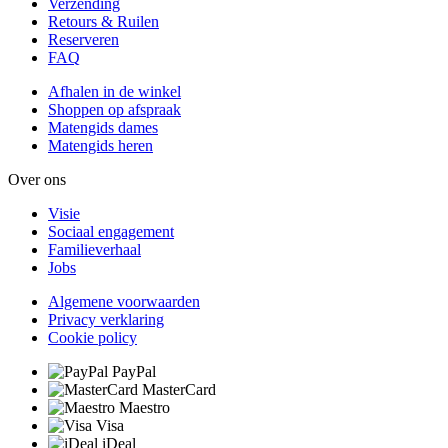
Verzending
Retours & Ruilen
Reserveren
FAQ
Afhalen in de winkel
Shoppen op afspraak
Matengids dames
Matengids heren
Over ons
Visie
Sociaal engagement
Familieverhaal
Jobs
Algemene voorwaarden
Privacy verklaring
Cookie policy
PayPal
MasterCard
Maestro
Visa
iDeal