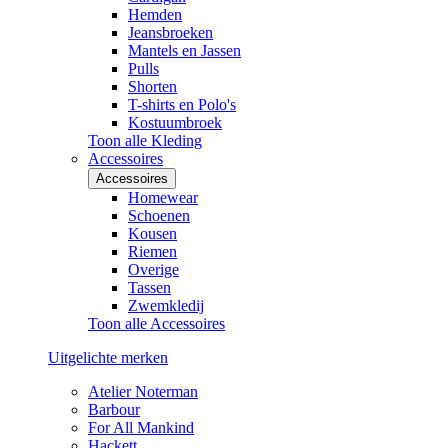
Hemden
Jeansbroeken
Mantels en Jassen
Pulls
Shorten
T-shirts en Polo's
Kostuumbroek
Toon alle Kleding
Accessoires
Accessoires
Homewear
Schoenen
Kousen
Riemen
Overige
Tassen
Zwemkledij
Toon alle Accessoires
Uitgelichte merken
Atelier Noterman
Barbour
For All Mankind
Hackett