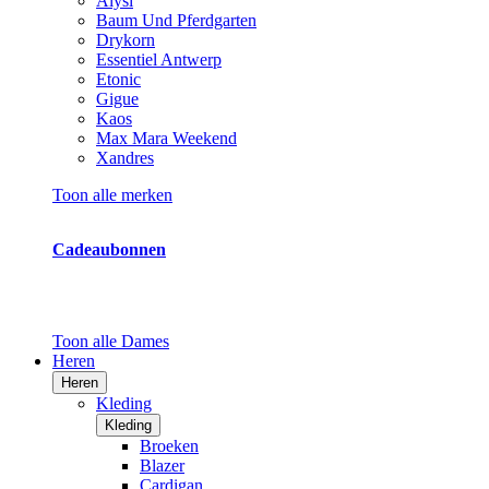
Alysi
Baum Und Pferdgarten
Drykorn
Essentiel Antwerp
Etonic
Gigue
Kaos
Max Mara Weekend
Xandres
Toon alle merken
Cadeaubonnen
Toon alle Dames
Heren
Heren
Kleding
Kleding
Broeken
Blazer
Cardigan