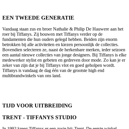
EEN TWEEDE GENERATIE
Vandaag staan zus en broer Nathalie & Philip De Hauwere aan het
roer bij Tiffanys. Zij bouwen met Tiffanys verder op de
fundamenten die hun ouders gelegd hebben. Beiden zijn enorm
betrokken bij alle activiteiten en kiezen persoonlijk de collecties.
Bovendien selecteren ze, naast de herkenbare merken, ieder seizoen
een aantal nieuwe collecties van jonge designers. Bij Tiffanys is elke
medewerker stylist en gebeten en gedreven door mode. Zo kan je er
zeker van zijn dat je bij Tiffanys vlot en goed geholpen wordt.
Tiffanys is vandaag de dag één van de grootste high end
multibrandwinkels van ons land.
TIJD VOOR UITBREIDING
TRENT - TIFFANYS STUDIO
In 1992 kreeg Tiffanys er een zusje bij: Trent. De eerste winkel