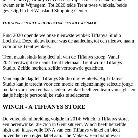
kwam er in Wijnegem. Tot 2020 telde Trent twee winkels, beide
gevestigd in het Waasland Shopping Center.
TIJD VOOR EEN NIEUW HOOFDSTUK:
EEN NIEUWE NAAM!
Eind 2020 opende we onze nieuwste winkel: Tiffanys Studio
Lochristi. Deze nieuwkomer was de aanleding tot een nieuwe naam
voor onze Trent winkels.
Trent maakt sinds lang deel uit van de Tiffanys groep.
Vanaf
2021
verdwijnt de naam Trent helemaal.
Trent wordt
Tiffanys
Studio.
Zelfde merken, zelfde vertrouwde gezichten.
Vandaag de dag telt Tiffanys Studio drie winkels. Bij Tiffanys
Studio kan je terecht voor een mooie en eigenzinnige selectie jonge
merken voor hem en haar. Iedere winkel heeft een team van stylisten
dat je helpt je persoonlijke stuks te selecteren.
WINCH - A TIFFANYS STORE
De volgende uitbreiding volgde in 2014: Winch, a Tiffanys store,
een herenwinkel die zich in Gent situeert. Winch heeft hetzelfde
high end, klassevolle DNA van een Tiffanys winkel en biedt
bovendien een eigen label aan: The Makers. Een brand waar