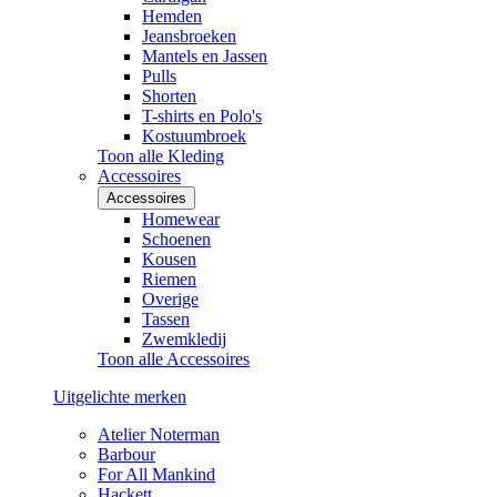
Hemden
Jeansbroeken
Mantels en Jassen
Pulls
Shorten
T-shirts en Polo's
Kostuumbroek
Toon alle Kleding
Accessoires
Accessoires
Homewear
Schoenen
Kousen
Riemen
Overige
Tassen
Zwemkledij
Toon alle Accessoires
Uitgelichte merken
Atelier Noterman
Barbour
For All Mankind
Hackett