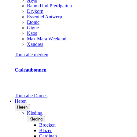
Alysi
Baum Und Pferdgarten
Drykorn
Essentiel Antwerp
Etonic
Gigue
Kaos
Max Mara Weekend
Xandres
Toon alle merken
Cadeaubonnen
Toon alle Dames
Heren
Heren
Kleding
Kleding
Broeken
Blazer
Cardigan