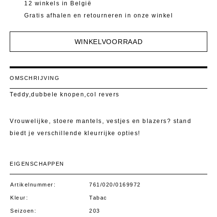
Mantels 
T-Shirts E
12 winkels in België
Gratis afhalen en retourneren in onze winkel
Pulls
Kostuumb
WINKELVOORRAAD
Rokken
Toon alle
Shorten
OMSCHRIJVING
T-Shirts E
Teddy,dubbele knopen,col revers
Toon alle
Vrouwelijke, stoere mantels, vestjes en blazers? stand
biedt je verschillende kleurrijke opties!
EIGENSCHAPPEN
Artikelnummer
761/020/0169972
Kleur
Tabac
Seizoen
203