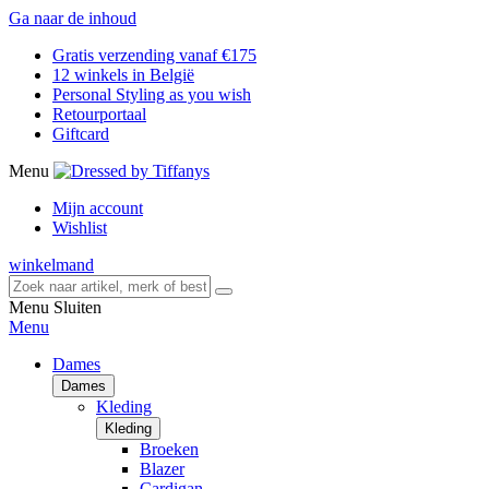
Ga naar de inhoud
Gratis verzending vanaf €175
12 winkels in België
Personal Styling as you wish
Retourportaal
Giftcard
Menu
Mijn account
Wishlist
winkelmand
Menu
Sluiten
Menu
Dames
Dames
Kleding
Kleding
Broeken
Blazer
Cardigan