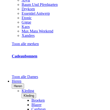
Alysi
Baum Und Pferdgarten
Drykorn
Essentiel Antwerp
Etonic
Gigue
Kaos
Max Mara Weekend
Xandres
Toon alle merken
Cadeaubonnen
Toon alle Dames
Heren
Heren
Kleding
Kleding
Broeken
Blazer
Cardigan