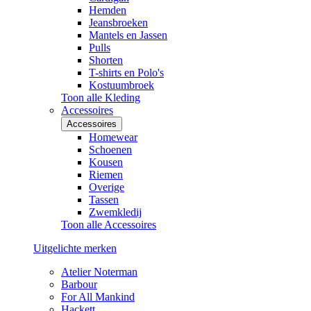
Hemden
Jeansbroeken
Mantels en Jassen
Pulls
Shorten
T-shirts en Polo's
Kostuumbroek
Toon alle Kleding
Accessoires
Accessoires
Homewear
Schoenen
Kousen
Riemen
Overige
Tassen
Zwemkledij
Toon alle Accessoires
Uitgelichte merken
Atelier Noterman
Barbour
For All Mankind
Hackett