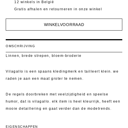
Mantels 
T-Shirts E
12 winkels in België
Gratis afhalen en retourneren in onze winkel
Pulls
Kostuumb
WINKELVOORRAAD
Rokken
Toon alle
Shorten
OMSCHRIJVING
T-Shirts E
Linnen, brede strepen, bloem-broderie
Toon alle
Vilagallo is een spaans kledingmerk en tailleert klein. we
raden je aan een maat groter te nemen.
De regels doorbreken met veelzijdigheid en speelse
humor, dat is vilagallo. elk item is heel kleurrijk, heeft een
mooie detaillering en gaat verder dan de modetrends.
EIGENSCHAPPEN