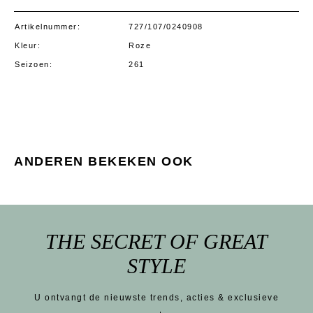
Artikelnummer
727/107/0240908
Kleur
Roze
Seizoen
261
ANDEREN BEKEKEN OOK
THE SECRET OF GREAT
STYLE
U ontvangt de nieuwste trends, acties & exclusieve