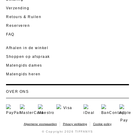
Verzending
Retours & Ruilen
Reserveren
FAQ
Afhalen in de winkel
Shoppen op afspraak
Matengids dames
Matengids heren
OVER ONS
Visie
Sociaal engagement
Familieverhaal
Algemene voorwaarden
Privacy verklaring
Cookie policy
Jobs
© Copyright 2026 TIFFANYS