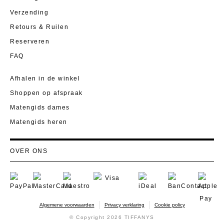
Verzending
Retours & Ruilen
Reserveren
FAQ
Afhalen in de winkel
Shoppen op afspraak
Matengids dames
Matengids heren
OVER ONS
Visie
Sociaal engagement
Familieverhaal
Algemene voorwaarden
Privacy verklaring
Cookie policy
Jobs
© Copyright 2026 TIFFANYS