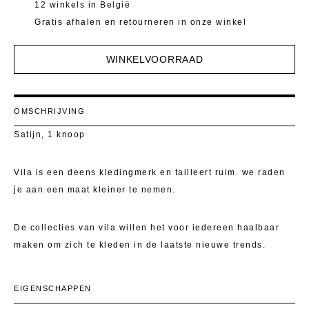
Mantels 
T-Shirts E
12 winkels in België
Gratis afhalen en retourneren in onze winkel
Pulls
Kostuumb
WINKELVOORRAAD
Rokken
Toon alle
Shorten
OMSCHRIJVING
T-Shirts E
Satijn, 1 knoop
Toon alle
Vila is een deens kledingmerk en tailleert ruim. we raden
je aan een maat kleiner te nemen.
De collecties van vila willen het voor iedereen haalbaar
maken om zich te kleden in de laatste nieuwe trends.
EIGENSCHAPPEN