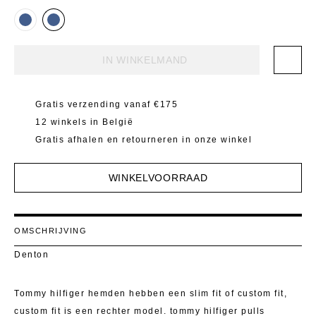
Mantels 
T-Shirts E
Pulls
Kostuumb
IN WINKELMAND
Rokken
Toon alle
Shorten
Gratis verzending vanaf €175
T-Shirts E
12 winkels in België
Gratis afhalen en retourneren in onze winkel
Toon alle
WINKELVOORRAAD
OMSCHRIJVING
Denton
Tommy hilfiger hemden hebben een slim fit of custom fit,
custom fit is een rechter model. tommy hilfiger pulls