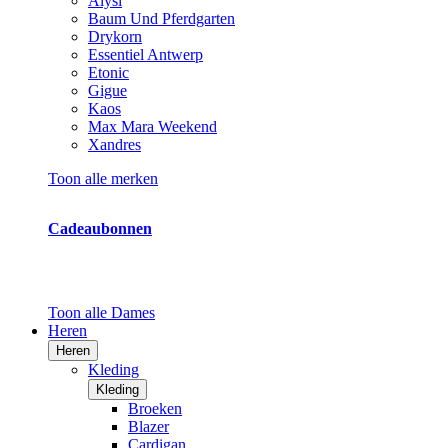
Alysi
Baum Und Pferdgarten
Drykorn
Essentiel Antwerp
Etonic
Gigue
Kaos
Max Mara Weekend
Xandres
Toon alle merken
Cadeaubonnen
Toon alle Dames
Heren
Heren
Kleding
Kleding
Broeken
Blazer
Cardigan