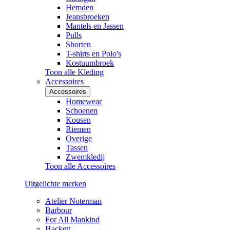
Hemden
Jeansbroeken
Mantels en Jassen
Pulls
Shorten
T-shirts en Polo's
Kostuumbroek
Toon alle Kleding
Accessoires
Accessoires
Homewear
Schoenen
Kousen
Riemen
Overige
Tassen
Zwemkledij
Toon alle Accessoires
Uitgelichte merken
Atelier Noterman
Barbour
For All Mankind
Hackett