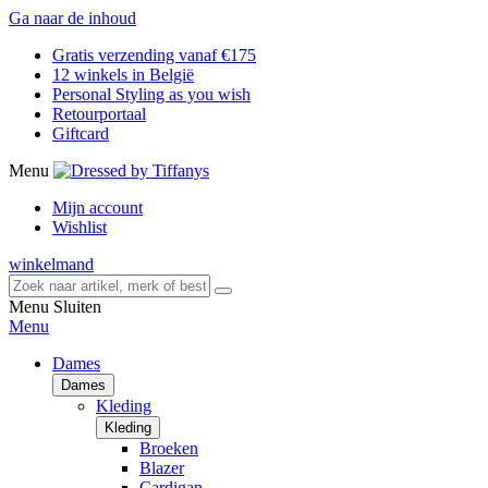
Ga naar de inhoud
Gratis verzending vanaf €175
12 winkels in België
Personal Styling as you wish
Retourportaal
Giftcard
Menu
Mijn account
Wishlist
winkelmand
Menu
Sluiten
Menu
Dames
Dames
Kleding
Kleding
Broeken
Blazer
Cardigan