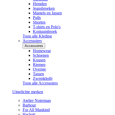
Hemden
Jeansbroeken
Mantels en Jassen
Pulls
Shorten
T-shirts en Polo's
Kostuumbroek
Toon alle Kleding
Accessoires
Accessoires
Homewear
Schoenen
Kousen
Riemen
Overige
Tassen
Zwemkledij
Toon alle Accessoires
Uitgelichte merken
Atelier Noterman
Barbour
For All Mankind
Hackett