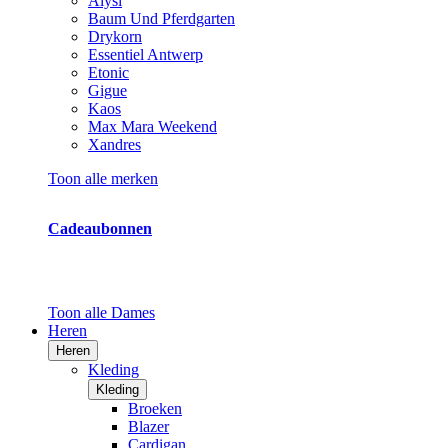
Alysi
Baum Und Pferdgarten
Drykorn
Essentiel Antwerp
Etonic
Gigue
Kaos
Max Mara Weekend
Xandres
Toon alle merken
Cadeaubonnen
Toon alle Dames
Heren
Heren
Kleding
Kleding
Broeken
Blazer
Cardigan