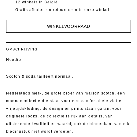
Mantels 
T-Shirts E
12 winkels in België
Gratis afhalen en retourneren in onze winkel
Pulls
Kostuumb
WINKELVOORRAAD
Rokken
Toon alle
Shorten
OMSCHRIJVING
T-Shirts E
Hoodie
Toon alle
Scotch & soda tailleert normaal.
Nederlands merk, de grote broer van maison scotch. een
mannencollectie die staat voor een comfortabele,vlotte
vrijetijdskleding. de design en prints staan garant voor
originele looks. de collectie is rijk aan details, van
uitstekende kwaliteit en waarbij ook de binnenkant van elk
kledingstuk niet wordt vergeten.