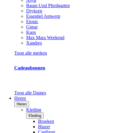
Alysi
Baum Und Pferdgarten
Drykorn
Essentiel Antwerp
Etonic
Gigue
Kaos
Max Mara Weekend
Xandres
Toon alle merken
Cadeaubonnen
Toon alle Dames
Heren
Heren
Kleding
Kleding
Broeken
Blazer
Cardigan