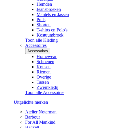
Hemden
Jeansbroeken
Mantels en Jassen
Pulls
Shorten
T-shirts en Polo's
Kostuumbroek
Toon alle Kleding
Accessoires
Accessoires
Homewear
Schoenen
Kousen
Riemen
Overige
Tassen
Zwemkledij
Toon alle Accessoires
Uitgelichte merken
Atelier Noterman
Barbour
For All Mankind
Hackett