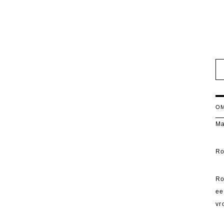
OM
Ma
Ro
Ro
ee
vr