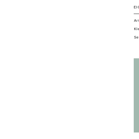
E
Ar
Kl
Se