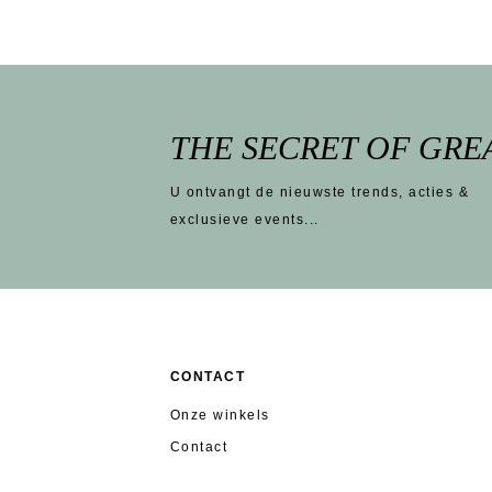
THE SECRET OF GRE
U ontvangt de nieuwste trends, acties &
exclusieve events...
CONTACT
Onze winkels
Contact