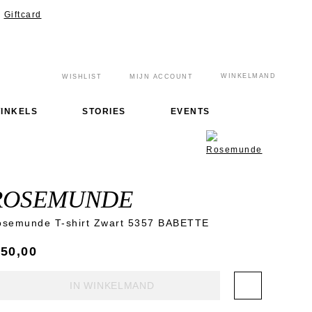
Giftcard
WINKELMAND
WISHLIST
MIJN ACCOUNT
INKELS
STORIES
EVENTS
ROSEMUNDE
osemunde T-shirt Zwart 5357 BABETTE
 50,00
IN WINKELMAND