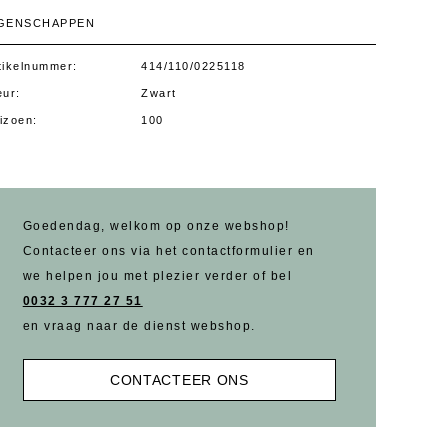
IGENSCHAPPEN
tikelnummer
414/110/0225118
eur
Zwart
izoen
100
Goedendag, welkom op onze webshop!
Contacteer ons via het contactformulier en
we helpen jou met plezier verder of bel
0032 3 777 27 51
en vraag naar de dienst webshop.
CONTACTEER ONS