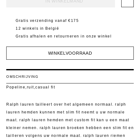
IN WINKELMAND
Mantels 
T-Shirts E
Pulls
Kostuumb
Gratis verzending vanaf €175
Rokken
12 winkels in België
Toon alle
Gratis afhalen en retourneren in onze winkel
Shorten
WINKELVOORRAAD
T-Shirts E
Toon alle
OMSCHRIJVING
Popeline,ruit,casual fit
Ralph lauren tailleert over het algemeen normaal. ralph
lauren hemden kunnen met slim fit neemt u uw normale
maat. ralph lauren hemden met custom fit kan u een maat
kleiner nemen. ralph lauren broeken hebben een slim fit en
tailleren volgens uw normale maat. ralph lauren riemen