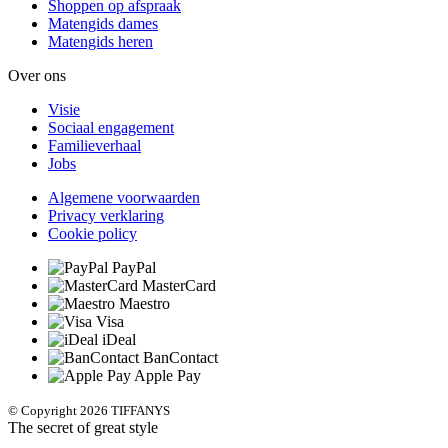
Shoppen op afspraak
Matengids dames
Matengids heren
Over ons
Visie
Sociaal engagement
Familieverhaal
Jobs
Algemene voorwaarden
Privacy verklaring
Cookie policy
PayPal
MasterCard
Maestro
Visa
iDeal
BanContact
Apple Pay
© Copyright 2026 TIFFANYS
The secret of great style