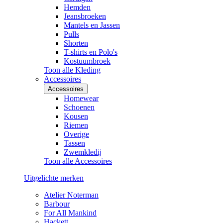
Hemden
Jeansbroeken
Mantels en Jassen
Pulls
Shorten
T-shirts en Polo's
Kostuumbroek
Toon alle Kleding
Accessoires
Accessoires
Homewear
Schoenen
Kousen
Riemen
Overige
Tassen
Zwemkledij
Toon alle Accessoires
Uitgelichte merken
Atelier Noterman
Barbour
For All Mankind
Hackett