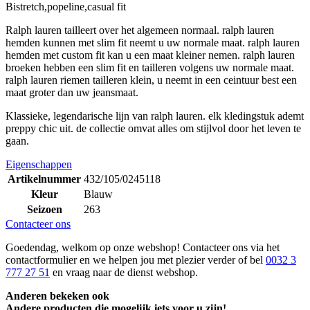
Bistretch,popeline,casual fit
Ralph lauren tailleert over het algemeen normaal. ralph lauren
hemden kunnen met slim fit neemt u uw normale maat. ralph lauren
hemden met custom fit kan u een maat kleiner nemen. ralph lauren
broeken hebben een slim fit en tailleren volgens uw normale maat.
ralph lauren riemen tailleren klein, u neemt in een ceintuur best een
maat groter dan uw jeansmaat.
Klassieke, legendarische lijn van ralph lauren. elk kledingstuk ademt
preppy chic uit. de collectie omvat alles om stijlvol door het leven te
gaan.
Eigenschappen
Artikelnummer
432/105/0245118
Kleur
Blauw
Seizoen
263
Contacteer ons
Goedendag, welkom op onze webshop! Contacteer ons via het
contactformulier en we helpen jou met plezier verder of bel
0032 3
777 27 51
en vraag naar de dienst webshop.
Anderen bekeken ook
Andere producten die mogelijk iets voor u zijn!