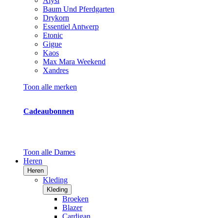
Alysi
Baum Und Pferdgarten
Drykorn
Essentiel Antwerp
Etonic
Gigue
Kaos
Max Mara Weekend
Xandres
Toon alle merken
Cadeaubonnen
Toon alle Dames
Heren
Heren
Kleding
Kleding
Broeken
Blazer
Cardigan