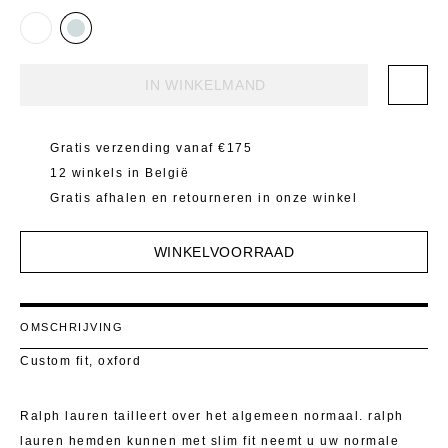
Mantels 
T-Shirts E
Pulls
Kostuumb
IN WINKELMAND
Rokken
Toon alle
Shorten
Gratis verzending vanaf €175
T-Shirts E
12 winkels in België
Gratis afhalen en retourneren in onze winkel
Toon alle
WINKELVOORRAAD
OMSCHRIJVING
Custom fit, oxford
Ralph lauren tailleert over het algemeen normaal. ralph
lauren hemden kunnen met slim fit neemt u uw normale