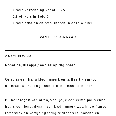
Mantels 
T-Shirts E
Gratis verzending vanaf €175
Pulls
Kostuumb
12 winkels in België
Rokken
Gratis afhalen en retourneren in onze winkel
Toon alle
Shorten
WINKELVOORRAAD
T-Shirts E
OMSCHRIJVING
Toon alle
Popeline,streepje,neepjes op rug,breed
Orfeo is een frans kledingmerk en tailleert klein tot
normaal. we raden je aan je echte maat te nemen.
Bij het dragen van orfeo, voel je je een echte parisienne.
het is een jong, dynamisch kledingmerk waarin de franse
romantiek en verfijning terug te vinden is. bovendien