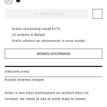
Mantels 
T-Shirts E
Pulls
Kostuumb
IN WINKELMAND
Rokken
Toon alle
Gratis verzending vanaf €175
Shorten
12 winkels in België
T-Shirts E
Gratis afhalen en retourneren in onze winkel
Toon alle
WINKELVOORRAAD
OMSCHRIJVING
Roeste bloemen,knopen
Orfeo is een frans kledingmerk en tailleert klein tot
normaal. we raden je aan je echte maat te nemen.