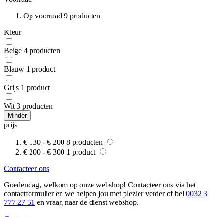
Op voorraad
9
producten
Kleur
Beige
4
producten
Blauw
1
product
Grijs
1
product
Wit
3
producten
Minder
prijs
€ 130
-
€ 200
8
producten
€ 200
-
€ 300
1
product
Contacteer ons
Goedendag, welkom op onze webshop! Contacteer ons via het
contactformulier en we helpen jou met plezier verder of bel
0032 3
777 27 51
en vraag naar de dienst webshop.