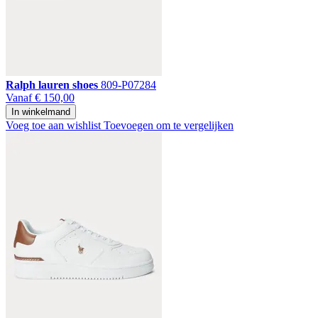
Ralph lauren shoes
809-P07284
Vanaf
€ 150,00
In winkelmand
Voeg toe aan wishlist
Toevoegen om te vergelijken