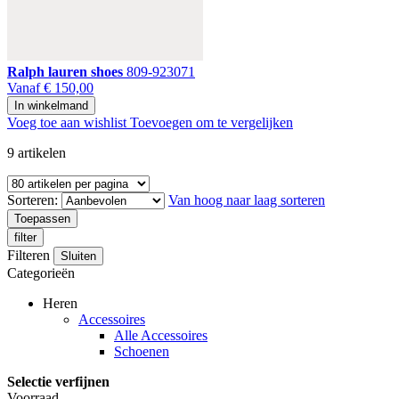
Ralph lauren shoes
809-923071
Vanaf
€ 150,00
In winkelmand
Voeg toe aan wishlist
Toevoegen om te vergelijken
9
artikelen
Sorteren:
Van hoog naar laag sorteren
Toepassen
filter
Filteren
Sluiten
Categorieën
Heren
Accessoires
Alle Accessoires
Schoenen
Selectie verfijnen
Voorraad