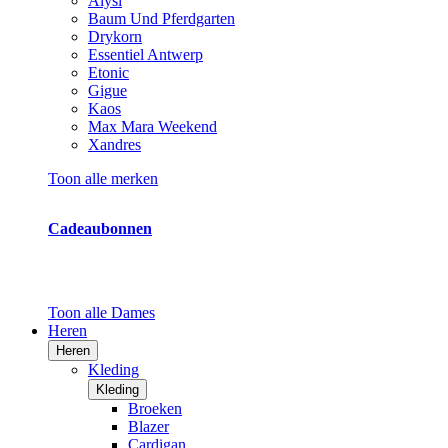
Alysi
Baum Und Pferdgarten
Drykorn
Essentiel Antwerp
Etonic
Gigue
Kaos
Max Mara Weekend
Xandres
Toon alle merken
Cadeaubonnen
Toon alle Dames
Heren
Heren
Kleding
Kleding
Broeken
Blazer
Cardigan