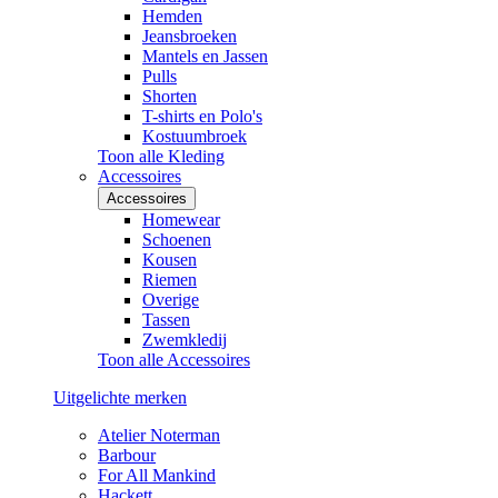
Hemden
Jeansbroeken
Mantels en Jassen
Pulls
Shorten
T-shirts en Polo's
Kostuumbroek
Toon alle Kleding
Accessoires
Accessoires
Homewear
Schoenen
Kousen
Riemen
Overige
Tassen
Zwemkledij
Toon alle Accessoires
Uitgelichte merken
Atelier Noterman
Barbour
For All Mankind
Hackett