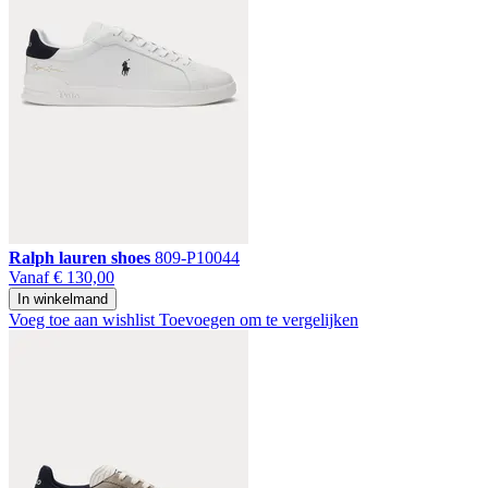
Ralph lauren shoes
809-P10044
Vanaf
€ 130,00
In winkelmand
Voeg toe aan wishlist
Toevoegen om te vergelijken