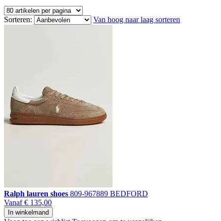
Sorteren:
Van hoog naar laag sorteren
Ralph lauren shoes
809-967889 BEDFORD
Vanaf
€ 135,00
In winkelmand