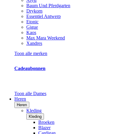
Alysi
Baum Und Pferdgarten
Drykorn
Essentiel Antwerp
Etonic
Gigue
Kaos
Max Mara Weekend
Xandres
Toon alle merken
Cadeaubonnen
Toon alle Dames
Heren
Heren
Kleding
Kleding
Broeken
Blazer
Cardigan