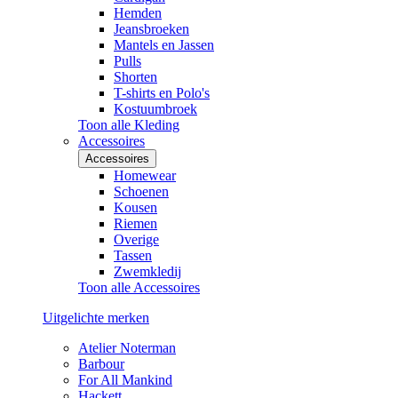
Hemden
Jeansbroeken
Mantels en Jassen
Pulls
Shorten
T-shirts en Polo's
Kostuumbroek
Toon alle Kleding
Accessoires
Accessoires
Homewear
Schoenen
Kousen
Riemen
Overige
Tassen
Zwemkledij
Toon alle Accessoires
Uitgelichte merken
Atelier Noterman
Barbour
For All Mankind
Hackett