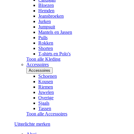
Bloezen
Hemden
Jeansbroeken
Jurken
Jumpsuit
Mantels en Jassen
Pulls
Rokken
Shorten
T-shirts en Polo's
Toon alle Kleding
Accessoires
Accessoires
Schoenen
Kousen
Riemen
Juwelen
Overige
Sjaals
Tassen
Toon alle Accessoires
Uitgelichte merken