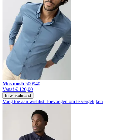
Mos mosh
500940
Vanaf
€ 120,00
In winkelmand
Voeg toe aan wishlist
Toevoegen om te vergelijken