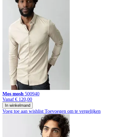
Mos mosh
500940
Vanaf
€ 120,00
In winkelmand
Voeg toe aan wishlist
Toevoegen om te vergelijken