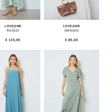
LOVE@ME
LOVE@ME
RO3024
SW30935
€ 135,00
€ 85,00