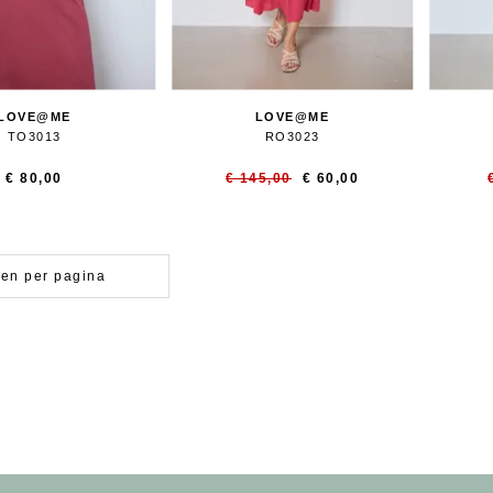
LOVE@ME
LOVE@ME
TO3013
RO3023
€ 80,00
€ 145,00
€ 60,00