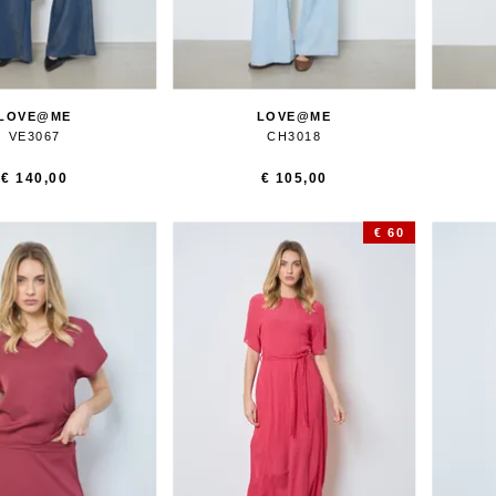
LOVE@ME
LOVE@ME
VE3067
CH3018
€ 140,00
€ 105,00
€ 60