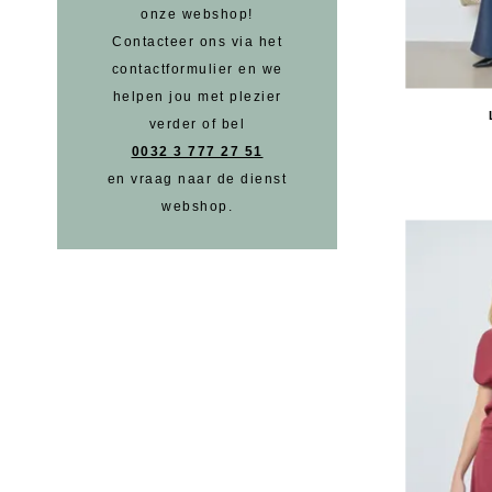
onze webshop!
Contacteer ons via het
contactformulier en we
helpen jou met plezier
verder of bel
0032 3 777 27 51
en vraag naar de dienst
webshop.