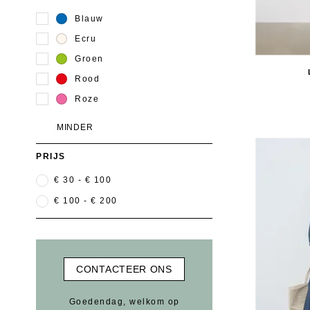
Blauw
Ecru
Groen
Rood
Roze
MINDER
PRIJS
€ 30
 - 
€ 100
€ 100
 - 
€ 200
CONTACTEER ONS
Goedendag, welkom op