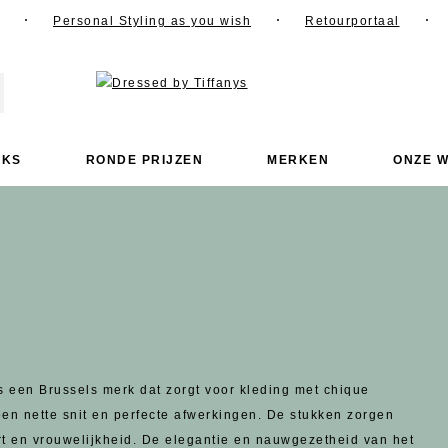
Personal Styling as you wish
Retourportaal
OKS
RONDE PRIJZEN
MERKEN
ONZE W
 een Brussels merk dat zorgt voor kleding met chique
en nette snit en perfecte afwerkingen. De stukken zorgen
rt en vrouwelijkheid. De elegantie en nauwgezetheid van het