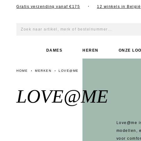
Gratis verzending vanaf €175
12 winkels in België
p TikTok
DAMES
HEREN
ONZE LO
HOME
MERKEN
LOVE@ME
LOVE@ME
Love@me is
modellen, e
voor comfo