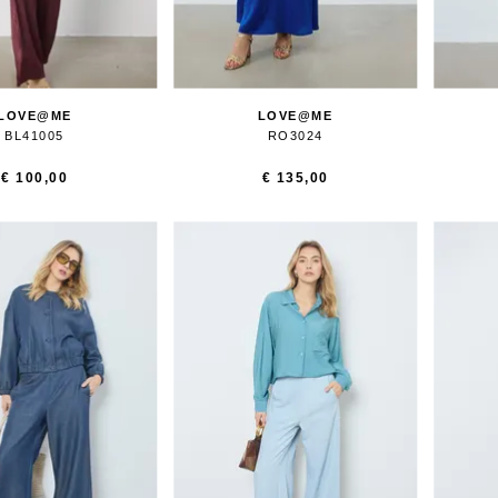
LOVE@ME
LOVE@ME
BL41005
RO3024
€ 100,00
€ 135,00