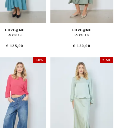
LOVE@ME
LOVE@ME
RO3019
RO3016
€ 125,00
€ 130,00
60%
€ 50