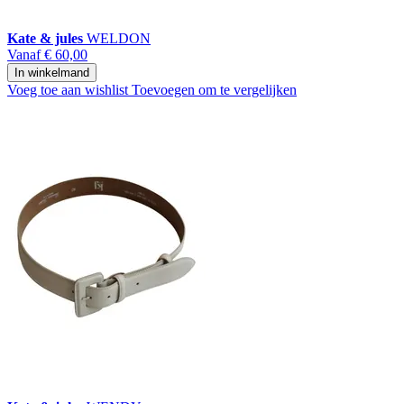
Kate & jules
WELDON
Vanaf
€ 60,00
In winkelmand
Voeg toe aan wishlist
Toevoegen om te vergelijken