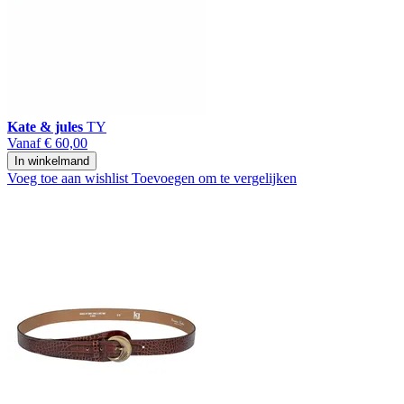
Kate & jules
TY
Vanaf
€ 60,00
In winkelmand
Voeg toe aan wishlist
Toevoegen om te vergelijken