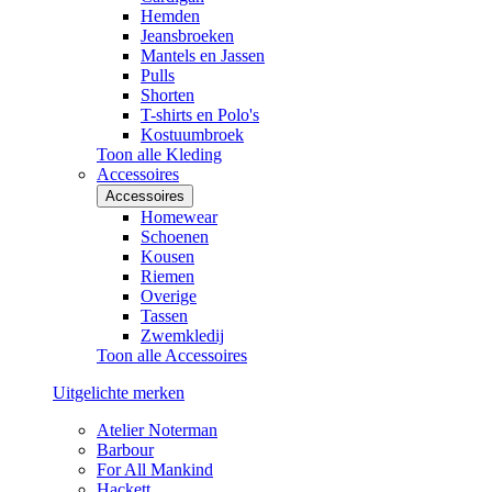
Hemden
Jeansbroeken
Mantels en Jassen
Pulls
Shorten
T-shirts en Polo's
Kostuumbroek
Toon alle Kleding
Accessoires
Accessoires
Homewear
Schoenen
Kousen
Riemen
Overige
Tassen
Zwemkledij
Toon alle Accessoires
Uitgelichte merken
Atelier Noterman
Barbour
For All Mankind
Hackett