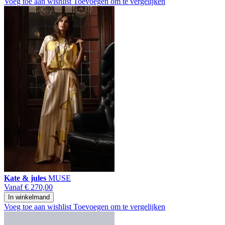
Voeg toe aan wishlist
Toevoegen om te vergelijken
Kate & jules
MUSE
Vanaf
€ 270,00
In winkelmand
Voeg toe aan wishlist
Toevoegen om te vergelijken