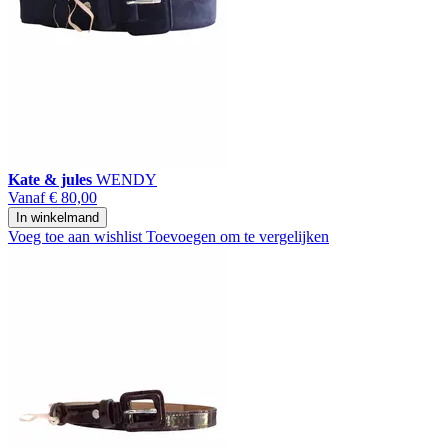
Kate & jules
WENDY
Vanaf
€ 80,00
In winkelmand
Voeg toe aan wishlist
Toevoegen om te vergelijken