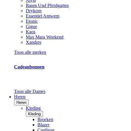
Alysi
Baum Und Pferdgarten
Drykorn
Essentiel Antwerp
Etonic
Gigue
Kaos
Max Mara Weekend
Xandres
Toon alle merken
Cadeaubonnen
Toon alle Dames
Heren
Heren
Kleding
Kleding
Broeken
Blazer
Cardigan