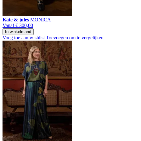
Kate & jules
MONICA
Vanaf
€ 300,00
In winkelmand
Voeg toe aan wishlist
Toevoegen om te vergelijken