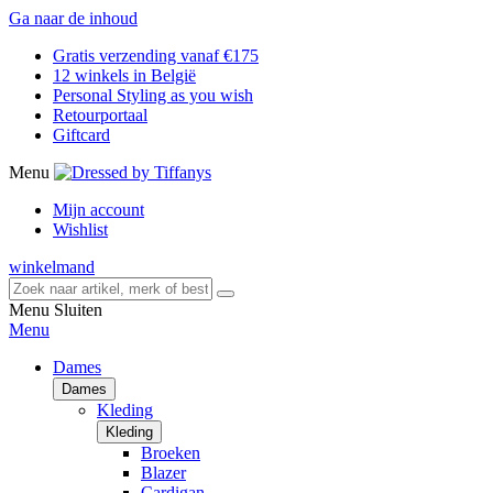
Ga naar de inhoud
Gratis verzending vanaf €175
12 winkels in België
Personal Styling as you wish
Retourportaal
Giftcard
Menu
Mijn account
Wishlist
winkelmand
Menu
Sluiten
Menu
Dames
Dames
Kleding
Kleding
Broeken
Blazer
Cardigan