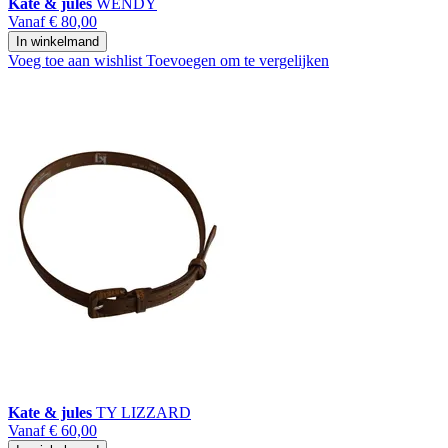
Kate & jules
WENDY
Vanaf
€ 80,00
In winkelmand
Voeg toe aan wishlist
Toevoegen om te vergelijken
Kate & jules
TY LIZZARD
Vanaf
€ 60,00