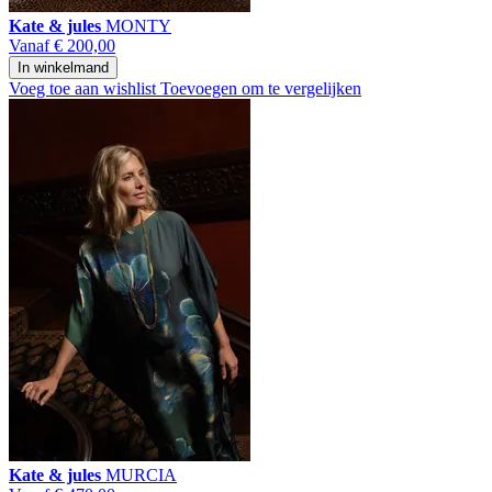
Kate & jules
MONTY
Vanaf
€ 200,00
In winkelmand
Voeg toe aan wishlist
Toevoegen om te vergelijken
Kate & jules
MURCIA