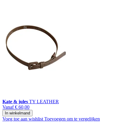
Kate & jules
TY LEATHER
Vanaf
€ 60,00
In winkelmand
Voeg toe aan wishlist
Toevoegen om te vergelijken