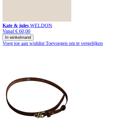
Kate & jules
WELDON
Vanaf
€ 60,00
In winkelmand
Voeg toe aan wishlist
Toevoegen om te vergelijken