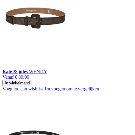
Kate & jules
WENDY
Vanaf
€ 80,00
In winkelmand
Voeg toe aan wishlist
Toevoegen om te vergelijken