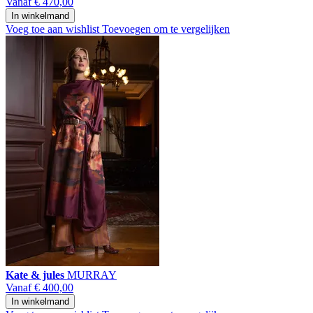
Vanaf
€ 470,00
In winkelmand
Voeg toe aan wishlist
Toevoegen om te vergelijken
Kate & jules
MURRAY
Vanaf
€ 400,00
In winkelmand