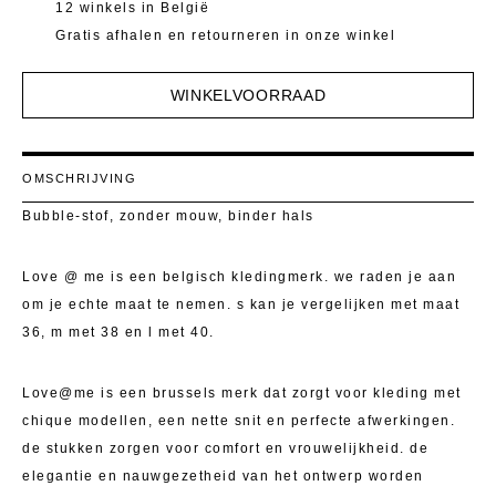
Mantels 
T-Shirts E
12 winkels in België
Gratis afhalen en retourneren in onze winkel
Pulls
Kostuumb
WINKELVOORRAAD
Rokken
Toon alle
Shorten
OMSCHRIJVING
T-Shirts E
Bubble-stof, zonder mouw, binder hals
Toon alle
Love @ me is een belgisch kledingmerk. we raden je aan
om je echte maat te nemen. s kan je vergelijken met maat
36, m met 38 en l met 40.
Love@me is een brussels merk dat zorgt voor kleding met
chique modellen, een nette snit en perfecte afwerkingen.
de stukken zorgen voor comfort en vrouwelijkheid. de
elegantie en nauwgezetheid van het ontwerp worden