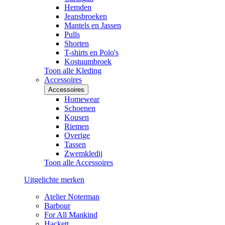
Hemden
Jeansbroeken
Mantels en Jassen
Pulls
Shorten
T-shirts en Polo's
Kostuumbroek
Toon alle Kleding
Accessoires
Accessoires
Homewear
Schoenen
Kousen
Riemen
Overige
Tassen
Zwemkledij
Toon alle Accessoires
Uitgelichte merken
Atelier Noterman
Barbour
For All Mankind
Hackett