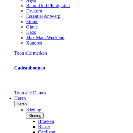
Alysi
Baum Und Pferdgarten
Drykorn
Essentiel Antwerp
Etonic
Gigue
Kaos
Max Mara Weekend
Xandres
Toon alle merken
Cadeaubonnen
Toon alle Dames
Heren
Heren
Kleding
Kleding
Broeken
Blazer
Cardigan