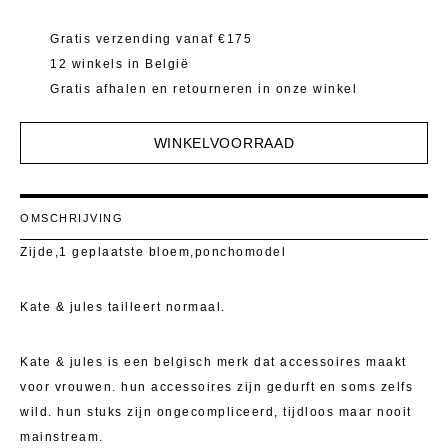
Mantels 
T-Shirts E
Gratis verzending vanaf €175
Pulls
Kostuumb
12 winkels in België
Rokken
Gratis afhalen en retourneren in onze winkel
Toon alle
Shorten
WINKELVOORRAAD
T-Shirts E
OMSCHRIJVING
Toon alle
Zijde,1 geplaatste bloem,ponchomodel
Kate & jules tailleert normaal.
Kate & jules is een belgisch merk dat accessoires maakt
voor vrouwen. hun accessoires zijn gedurft en soms zelfs
wild. hun stuks zijn ongecompliceerd, tijdloos maar nooit
mainstream.