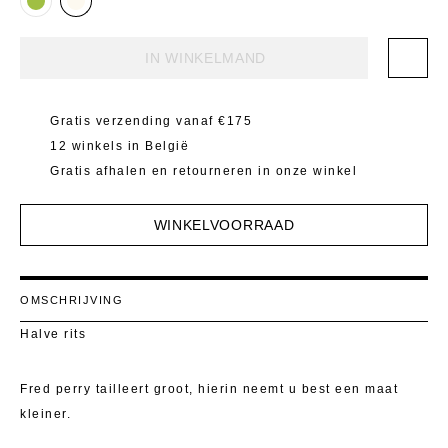
Mantels 
T-Shirts E
Pulls
Kostuumb
IN WINKELMAND
Rokken
Toon alle
Gratis verzending vanaf €175
Shorten
12 winkels in België
T-Shirts E
Gratis afhalen en retourneren in onze winkel
Toon alle
WINKELVOORRAAD
OMSCHRIJVING
Halve rits
Fred perry tailleert groot, hierin neemt u best een maat
kleiner.