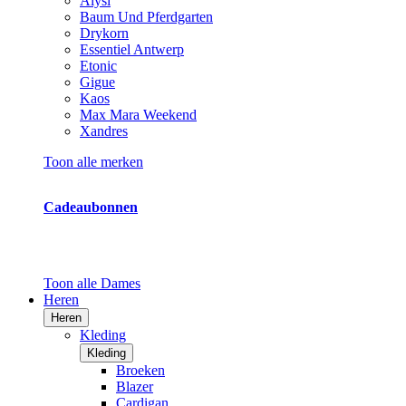
Alysi
Baum Und Pferdgarten
Drykorn
Essentiel Antwerp
Etonic
Gigue
Kaos
Max Mara Weekend
Xandres
Toon alle merken
Cadeaubonnen
Toon alle Dames
Heren
Heren
Kleding
Kleding
Broeken
Blazer
Cardigan