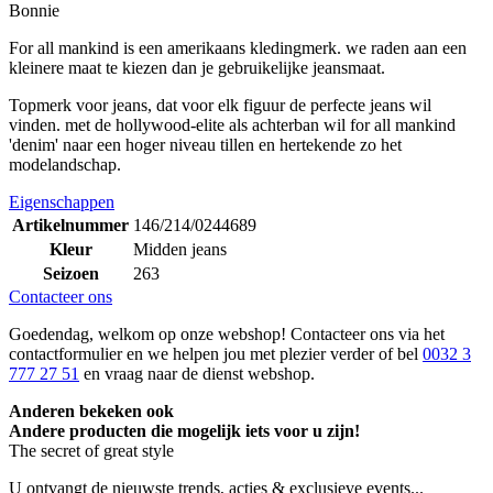
Bonnie
For all mankind is een amerikaans kledingmerk. we raden aan een
kleinere maat te kiezen dan je gebruikelijke jeansmaat.
Topmerk voor jeans, dat voor elk figuur de perfecte jeans wil
vinden. met de hollywood-elite als achterban wil for all mankind
'denim' naar een hoger niveau tillen en hertekende zo het
modelandschap.
Eigenschappen
Artikelnummer
146/214/0244689
Kleur
Midden jeans
Seizoen
263
Contacteer ons
Goedendag, welkom op onze webshop! Contacteer ons via het
contactformulier en we helpen jou met plezier verder of bel
0032 3
777 27 51
en vraag naar de dienst webshop.
Anderen bekeken ook
Andere producten die mogelijk iets voor u zijn!
The secret of great style
U ontvangt de nieuwste trends, acties & exclusieve events...