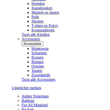
Hemden
Jeansbroeken
Mantels en Jassen
Pulls
Shorten
T-shirts en Polo's
Kostuumbroek
Toon alle Kleding
Accessoires
Accessoires
Homewear
Schoenen
Kousen
Riemen
Overige
Tassen
Zwemkledij
Toon alle Accessoires
Uitgelichte merken
Atelier Noterman
Barbour
For All Mankind
Hackett