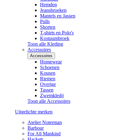
Hemden
Jeansbroeken
Mantels en Jassen
Pulls
Shorten
T-shirts en Polo's
Kostuumbroek
Toon alle Kleding
Accessoires
Accessoires
Homewear
Schoenen
Kousen
Riemen
Overige
Tassen
Zwemkledij
Toon alle Accessoires
Uitgelichte merken
Atelier Noterman
Barbour
For All Mankind
Hackett