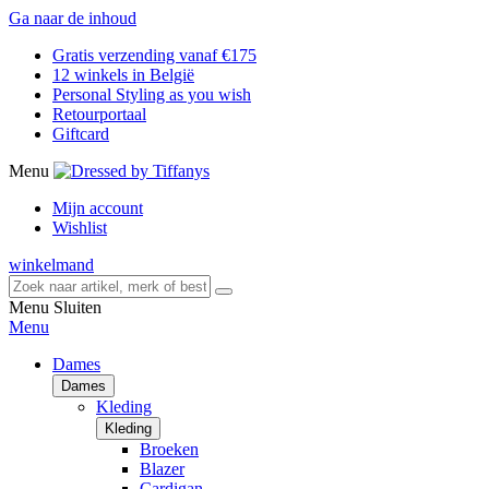
Ga naar de inhoud
Gratis verzending vanaf €175
12 winkels in België
Personal Styling as you wish
Retourportaal
Giftcard
Menu
Mijn account
Wishlist
winkelmand
Menu
Sluiten
Menu
Dames
Dames
Kleding
Kleding
Broeken
Blazer
Cardigan