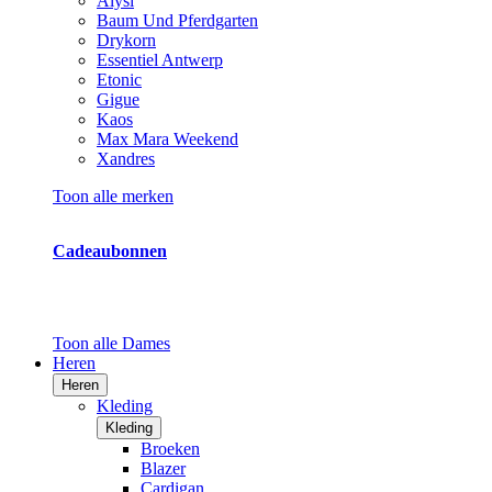
Alysi
Baum Und Pferdgarten
Drykorn
Essentiel Antwerp
Etonic
Gigue
Kaos
Max Mara Weekend
Xandres
Toon alle merken
Cadeaubonnen
Toon alle Dames
Heren
Heren
Kleding
Kleding
Broeken
Blazer
Cardigan