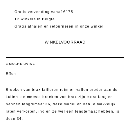
Mantels 
T-Shirts E
Gratis verzending vanaf €175
Pulls
Kostuumb
12 winkels in België
Rokken
Gratis afhalen en retourneren in onze winkel
Toon alle
Shorten
WINKELVOORRAAD
T-Shirts E
OMSCHRIJVING
Toon alle
Effen
Broeken van brax tailleren ruim en vallen breder aan de
kuiten. de meeste broeken van brax zijn extra lang en
hebben lengtemaat 36, deze modellen kan je makkelijk
laten verkorten. indien ze wel een lengtemaat hebben, is
deze 34.