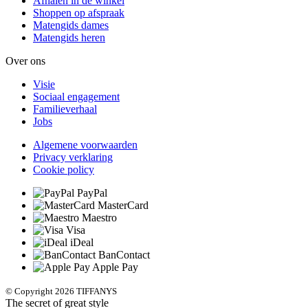
Afhalen in de winkel
Shoppen op afspraak
Matengids dames
Matengids heren
Over ons
Visie
Sociaal engagement
Familieverhaal
Jobs
Algemene voorwaarden
Privacy verklaring
Cookie policy
PayPal
MasterCard
Maestro
Visa
iDeal
BanContact
Apple Pay
© Copyright 2026 TIFFANYS
The secret of great style