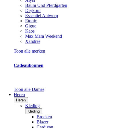
Alysi
Baum Und Pferdgarten
Drykorn
Essentiel Antwerp
Etonic
Gigue
Kaos
Max Mara Weekend
Xandres
Toon alle merken
Cadeaubonnen
Toon alle Dames
Heren
Heren
Kleding
Kleding
Broeken
Blazer
Cardigan