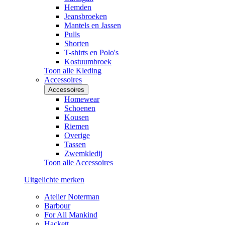
Hemden
Jeansbroeken
Mantels en Jassen
Pulls
Shorten
T-shirts en Polo's
Kostuumbroek
Toon alle Kleding
Accessoires
Accessoires
Homewear
Schoenen
Kousen
Riemen
Overige
Tassen
Zwemkledij
Toon alle Accessoires
Uitgelichte merken
Atelier Noterman
Barbour
For All Mankind
Hackett