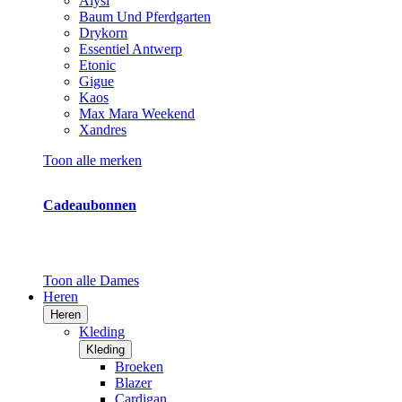
Alysi
Baum Und Pferdgarten
Drykorn
Essentiel Antwerp
Etonic
Gigue
Kaos
Max Mara Weekend
Xandres
Toon alle merken
Cadeaubonnen
Toon alle Dames
Heren
Heren
Kleding
Kleding
Broeken
Blazer
Cardigan