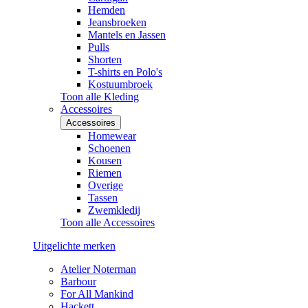
Hemden
Jeansbroeken
Mantels en Jassen
Pulls
Shorten
T-shirts en Polo's
Kostuumbroek
Toon alle Kleding
Accessoires
Accessoires
Homewear
Schoenen
Kousen
Riemen
Overige
Tassen
Zwemkledij
Toon alle Accessoires
Uitgelichte merken
Atelier Noterman
Barbour
For All Mankind
Hackett