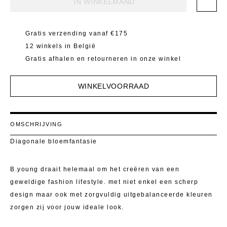
IN WINKELMAND
Mantels 
T-Shirts E
Pulls
Kostuumb
Gratis verzending vanaf €175
Rokken
12 winkels in België
Toon alle
Gratis afhalen en retourneren in onze winkel
Shorten
WINKELVOORRAAD
T-Shirts E
Toon alle
OMSCHRIJVING
Diagonale bloemfantasie
B.young draait helemaal om het creëren van een
geweldige fashion lifestyle. met niet enkel een scherp
design maar ook met zorgvuldig uitgebalanceerde kleuren
zorgen zij voor jouw ideale look.