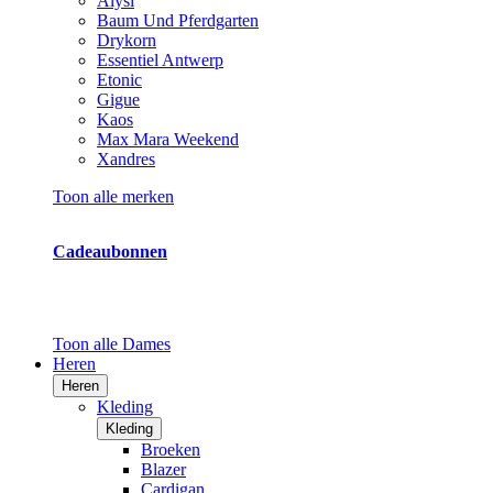
Alysi
Baum Und Pferdgarten
Drykorn
Essentiel Antwerp
Etonic
Gigue
Kaos
Max Mara Weekend
Xandres
Toon alle merken
Cadeaubonnen
Toon alle Dames
Heren
Heren
Kleding
Kleding
Broeken
Blazer
Cardigan