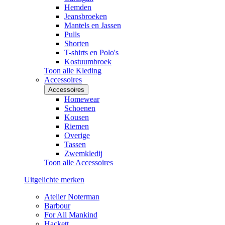
Hemden
Jeansbroeken
Mantels en Jassen
Pulls
Shorten
T-shirts en Polo's
Kostuumbroek
Toon alle Kleding
Accessoires
Accessoires
Homewear
Schoenen
Kousen
Riemen
Overige
Tassen
Zwemkledij
Toon alle Accessoires
Uitgelichte merken
Atelier Noterman
Barbour
For All Mankind
Hackett