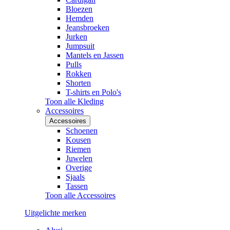
Bloezen
Hemden
Jeansbroeken
Jurken
Jumpsuit
Mantels en Jassen
Pulls
Rokken
Shorten
T-shirts en Polo's
Toon alle Kleding
Accessoires
Accessoires
Schoenen
Kousen
Riemen
Juwelen
Overige
Sjaals
Tassen
Toon alle Accessoires
Uitgelichte merken