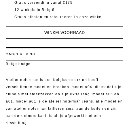
Mantels 
T-Shirts E
Gratis verzending vanaf €175
12 winkels in België
Pulls
Kostuumb
Gratis afhalen en retourneren in onze winkel
Rokken
Toon alle
WINKELVOORRAAD
Shorten
T-Shirts E
OMSCHRIJVING
Beige badge
Toon alle
Atelier noterman is een belgisch merk en heeft
verschillende modellen broeken. model a04: dit model zijn
chino’s met steekzakken en zijn extra lang. model a05 en
a01. model a01 is de atelier noterman jeans. alle modellen
van atelier noterman tailleren smal aan de kuiten en zijn
aan de kleinere kant. is altijd afgewerkt met een
ritssluiting.