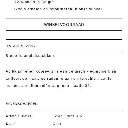
Mantels 
T-Shirts E
12 winkels in België
Gratis afhalen en retourneren in onze winkel
Pulls
Kostuumb
WINKELVOORRAAD
Rokken
Toon alle
Shorten
OMSCHRIJVING
T-Shirts E
Broderie anglaise,cirkels
Toon alle
Ac by annelien coorevits is een belgisch kledingmerk en
tailleert op maat. we raden je aan om je echte maat te
nemen. annelien zelf draagt een maatje 34.
EIGENSCHAPPEN
Artikelnummer
225/253/0239497
Kleur
Geel