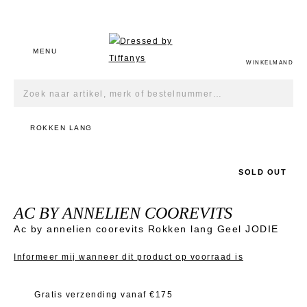
MENU
DAMES
HEREN
ONZE LOOKS
KLEDING
ACCESSO
KLEDING
ACCESSO
WINKELMAND
Kleding
Kleding
Dames
Broeken
Schoenen
Broeken
Homewea
Accessoires
Accessoires
Blazer
Kousen
Blazer
Schoenen
Toon alle Onze Looks
ROKKEN LANG
Uitgelichte merken
Uitgelichte merken
Cardigan
Riemen
Cardigan
Kousen
Bloezen
Juwelen
Hemden
Riemen
Toon alle Dames
Toon alle Heren
SOLD OUT
Hemden
Overige
Jeansbro
Overige
AC BY ANNELIEN COOREVITS
Jeansbro
Sjaals
Mantels 
Tassen
Ac by annelien coorevits Rokken lang Geel JODIE
Jurken
Tassen
Pulls
Zwemkled
Informeer mij wanneer dit product op voorraad is
Jumpsuit
Shorten
Toon alle
Toon alle
Gratis verzending vanaf €175