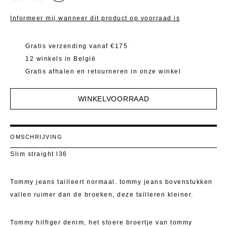
Mantels 
T-Shirts E
Zwemkled
Toon alle
Informeer mij wanneer dit product op voorraad is
Pulls
Jassen L
Toon alle
Rokken
Jassen Ko
Gratis verzending vanaf €175
12 winkels in België
Shorten
Bodywarm
Gratis afhalen en retourneren in onze winkel
T-Shirts E
Toon alle
WINKELVOORRAAD
Toon alle
OMSCHRIJVING
Slim straight l36
Tommy jeans tailleert normaal. tommy jeans bovenstukken
vallen ruimer dan de broeken, deze tailleren kleiner.
Tommy hilfiger denim, het stoere broertje van tommy