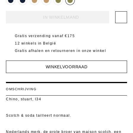
Mantels 
T-Shirts E
Zwemkled
Toon alle
Pulls
Jassen L
Toon alle
IN WINKELMAND
Rokken
Jassen Ko
Gratis verzending vanaf €175
Shorten
Bodywarm
12 winkels in België
T-Shirts E
Gratis afhalen en retourneren in onze winkel
Toon alle
Toon alle
WINKELVOORRAAD
OMSCHRIJVING
Chino, stuart, l34
Scotch & soda tailleert normaal.
Nederlands merk, de grote broer van maison scotch. een